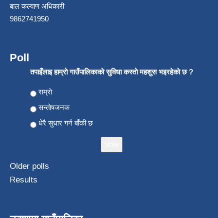
बाल कल्याण अधिकारी
9862741950
Poll
तपाइँलाइ हाम्राे गाउँपालिकाकाे सुविधा कस्ताे महशुस भइरहेकाे छ ?
Choices
राम्राे
सन्ताेषजनक
धेरै सुधार गर्न बाँकी छ
Older polls
Results