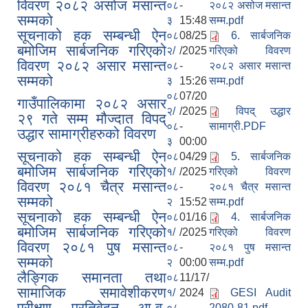
विवरण २०८२ असोज मसान्त
०८
-
२०८२ असोज मसान्त
सम्मको
३
15:48
सम्म.pdf
सूचनाको हक सम्बन्धी ऐन
स्थानीय तहको वडा बाट हुने सिफारिस तथा प्रमाणीकरण विधि सम्बन्धी हाते पुस्तिका
०८
08/25
6. सार्बजनिक
बमोजिम सार्बजनिक गरिएको
२/
/2025
गरिएको विवरण
विवरण २०८२ असार मसान्त
०८
-
२०८२ असार मसान्त
सम्मको
३
15:26
सम्म.pdf
०८
07/20
गाउँपालिकामा २०८२ असार
२/
/2025
विपद् उद्धार
२९ गते सम्म मौज्दात विपद्
०८
-
सामाग्री.PDF
उद्धार सामाग्रीहरुको विवरण
३
00:00
सूचनाको हक सम्बन्धी ऐन
०८
04/29
5. सार्बजनिक
बमोजिम सार्बजनिक गरिएको
१/
/2025
गरिएको विवरण
विवरण २०८१ चैत्र मसान्त
०८
-
२०८१ चैत्र मसान्त
सम्मको
२
15:52
सम्म.pdf
सूचनाको हक सम्बन्धी ऐन
०८
01/16
4. सार्बजनिक
बमोजिम सार्बजनिक गरिएको
१/
/2025
गरिएको विवरण
विवरण २०८१ पुष मसान्त
०८
-
२०८१ पुष मसान्त
सम्मको
२
00:00
सम्म.pdf
लैङ्गिक समानता तथा
०८
11/17/
सामाजिक समावेशीकरण
१/
2024
GESI Audit
परीक्षण प्रतिवेदन आ.व.
०८
-
2080-81.pdf