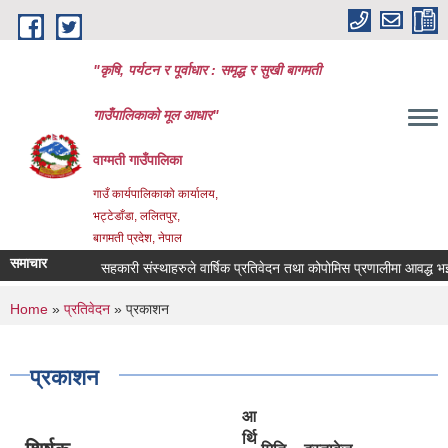
Skip to main content
"कृषि, पर्यटन र पूर्वाधार : समृद्ध र सुखी बागमती
गाउँपालिकाको मूल आधार"
वाग्मती गाउँपालिका
गाउँ कार्यपालिकाको कार्यालय,
भट्टेडाँडा, ललितपुर,
बागमती प्रदेश, नेपाल
समाचार
सहकारी संस्थाहरुले वार्षिक प्रतिवेदन तथा कोपोमिस प्रणालीमा आवद्ध भई वि
You are here
Home
»
प्रतिवेदन
» प्रकाशन
प्रकाशन
आ
र्थि