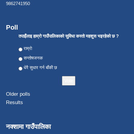
9862741950
Poll
तपाइँलाइ हाम्राे गाउँपालिकाकाे सुविधा कस्ताे महशुस भइरहेकाे छ ?
Choices
राम्राे
सन्ताेषजनक
धेरै सुधार गर्न बाँकी छ
Older polls
Results
नक्शामा गाउँपालिका