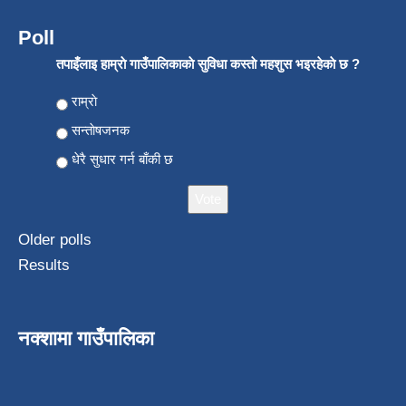
Poll
तपाइँलाइ हाम्राे गाउँपालिकाकाे सुविधा कस्ताे महशुस भइरहेकाे छ ?
Choices
राम्राे
सन्ताेषजनक
धेरै सुधार गर्न बाँकी छ
Older polls
Results
नक्शामा गाउँपालिका