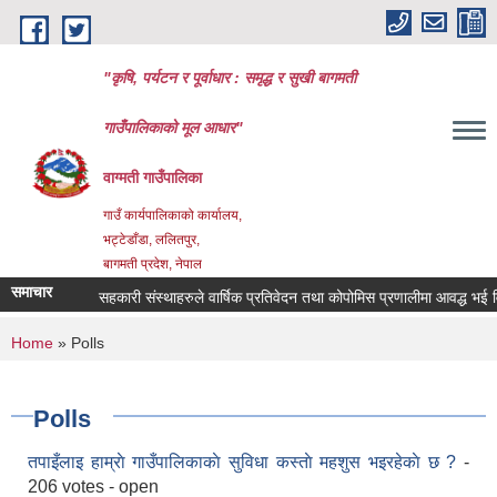
Skip to main content
"कृषि, पर्यटन र पूर्वाधार : समृद्ध र सुखी बागमती
गाउँपालिकाको मूल आधार"
वाग्मती गाउँपालिका
गाउँ कार्यपालिकाको कार्यालय,
भट्टेडाँडा, ललितपुर,
बागमती प्रदेश, नेपाल
समाचार
सहकारी संस्थाहरुले वार्षिक प्रतिवेदन तथा कोपोमिस प्रणालीमा आवद्ध भई विवर
You are here
Home
» Polls
Polls
तपाइँलाइ हाम्राे गाउँपालिकाकाे सुविधा कस्ताे महशुस भइरहेकाे छ ?
-
206 votes - open