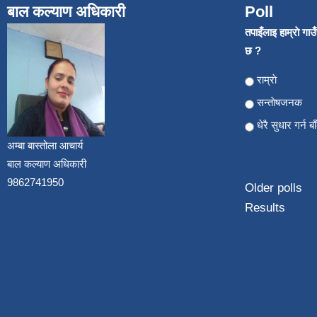
बाल कल्याण अधिकारी
Poll
तपाइँलाइ हाम्राे गा
छ ?
Choices
राम्राे
सन्ताेषजनक
धेरै सुधार गर्न ब
अम्बा बास्तोला आचार्य
बाल कल्याण अधिकारी
9862741950
Older polls
Results