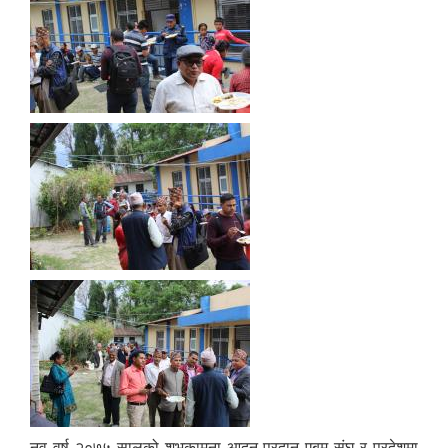
नव वर्ष २०७५ सालको शुभकामना आदन प्रदान एबम् संघ र प्रदेशमा