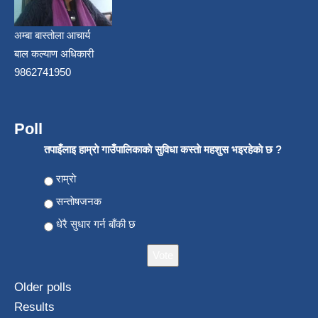
अम्बा बास्तोला आचार्य
बाल कल्याण अधिकारी
9862741950
Poll
तपाइँलाइ हाम्राे गाउँपालिकाकाे सुविधा कस्ताे महशुस भइरहेकाे छ ?
Choices
राम्राे
सन्ताेषजनक
धेरै सुधार गर्न बाँकी छ
Older polls
Results