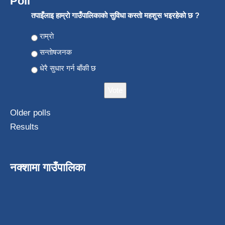
Poll
तपाइँलाइ हाम्राे गाउँपालिकाकाे सुविधा कस्ताे महशुस भइरहेकाे छ ?
Choices
राम्राे
सन्ताेषजनक
धेरै सुधार गर्न बाँकी छ
Older polls
Results
नक्शामा गाउँपालिका