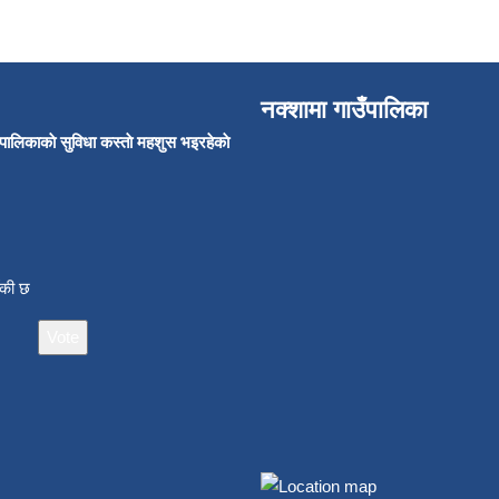
नक्शामा गाउँपालिका
उँपालिकाकाे सुविधा कस्ताे महशुस भइरहेकाे
ाँकी छ