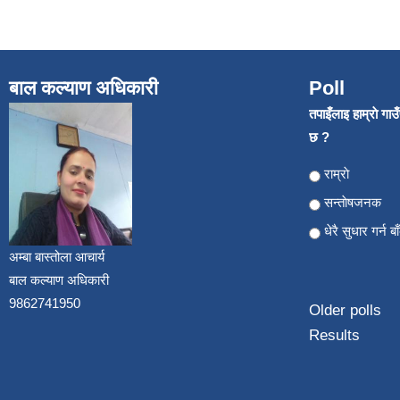
बाल कल्याण अधिकारी
Poll
तपाइँलाइ हाम्राे गा
छ ?
Choices
राम्राे
सन्ताेषजनक
धेरै सुधार गर्न ब
अम्बा बास्तोला आचार्य
बाल कल्याण अधिकारी
9862741950
Older polls
Results