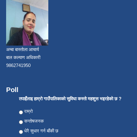
अम्बा बास्तोला आचार्य
बाल कल्याण अधिकारी
9862741950
Poll
तपाइँलाइ हाम्राे गाउँपालिकाकाे सुविधा कस्ताे महशुस भइरहेकाे छ ?
Choices
राम्राे
सन्ताेषजनक
धेरै सुधार गर्न बाँकी छ