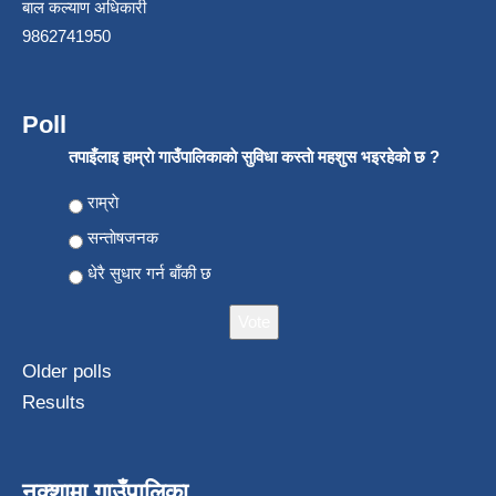
बाल कल्याण अधिकारी
9862741950
Poll
तपाइँलाइ हाम्राे गाउँपालिकाकाे सुविधा कस्ताे महशुस भइरहेकाे छ ?
Choices
राम्राे
सन्ताेषजनक
धेरै सुधार गर्न बाँकी छ
Older polls
Results
नक्शामा गाउँपालिका