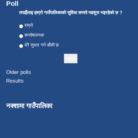
Poll
तपाइँलाइ हाम्राे गाउँपालिकाकाे सुविधा कस्ताे महशुस भइरहेकाे छ ?
Choices
राम्राे
सन्ताेषजनक
धेरै सुधार गर्न बाँकी छ
Older polls
Results
नक्शामा गाउँपालिका