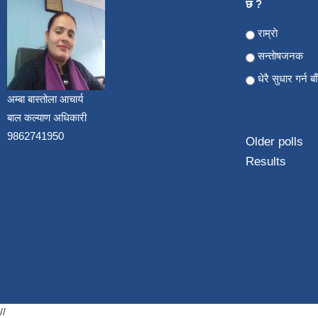
छ ?
Choices
राम्राे
सन्ताेषजनक
धेरै सुधार गर्न ब
अम्बा बास्तोला आचार्य
बाल कल्याण अधिकारी
9862741950
Older polls
Results
//