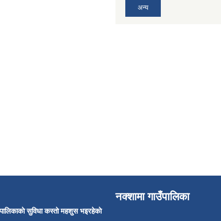
अन्य
नक्शामा गाउँपालिका
उँपालिकाकाे सुविधा कस्ताे महशुस भइरहेकाे