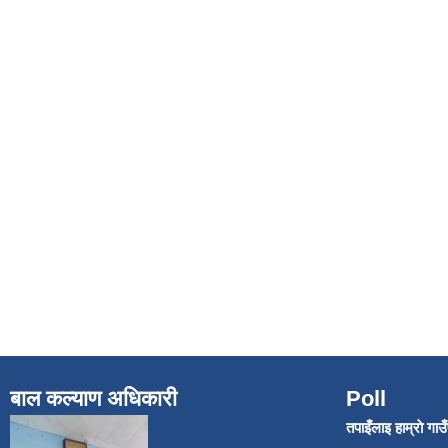
बाल कल्याण अधिकारी
Poll
तपाइँलाइ हाम्राे गा