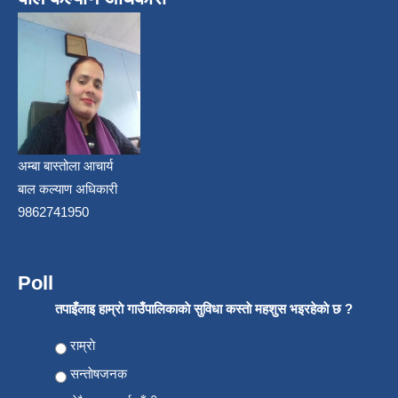
अम्बा बास्तोला आचार्य
बाल कल्याण अधिकारी
9862741950
Poll
तपाइँलाइ हाम्राे गाउँपालिकाकाे सुविधा कस्ताे महशुस भइरहेकाे छ ?
Choices
राम्राे
सन्ताेषजनक