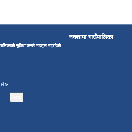
नक्शामा गाउँपालिका
उँपालिकाकाे सुविधा कस्ताे महशुस भइरहेकाे
ाँकी छ