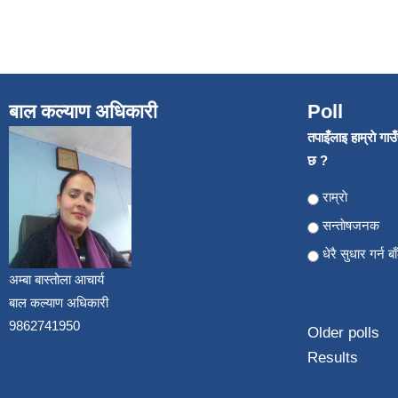
बाल कल्याण अधिकारी
Poll
तपाइँलाइ हाम्राे गा
छ ?
Choices
राम्राे
सन्ताेषजनक
धेरै सुधार गर्न ब
अम्बा बास्तोला आचार्य
बाल कल्याण अधिकारी
9862741950
Older polls
Results