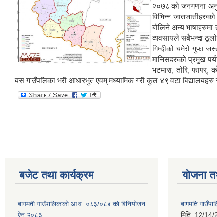
२०७८ को जनगणना अनुसार
विभिन्न जातजातीहरुको 
बोलिने अन्य भाषाहरुमा त
व्यवसायले सबैभन्दा ठूलो
गिम्दीको चमेरो गुफा जस्
मानिसहरुको प्रमुख पर्
भटमास, तोरि, फापर्, को
यस गाउँपलिका भरी आधारभुत एवम् मध्यामिक गरी कुल ४९ वटा विद्यालयहरु स
बजेट तथा कार्यक्रम
योजना त
बागमती गाउँपालिकाको आ.व. ०८३/०८४ को विनियोजन
बागमति गाउँपा
ऐन २०८३
मिति:
12/14/