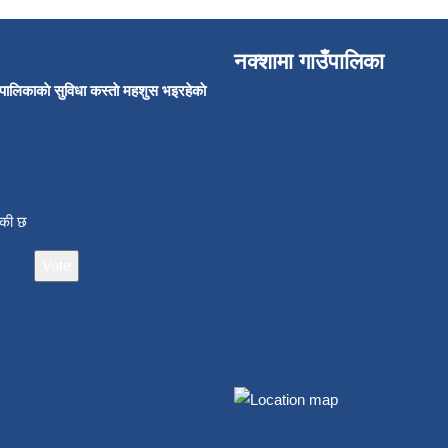
नक्शामा गाउँपालिका
उँपालिकाकाे सुविधा कस्ताे महशुस भइरहेकाे
ाँकी छ