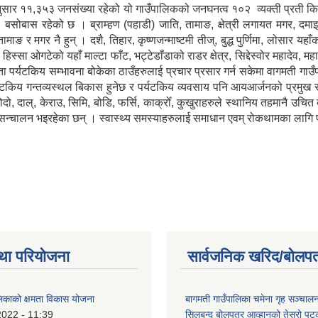
 ११,३५३ जनसंख्या रहेको यो गाउँपालिकको जनघनत्व १०२ व्यक्ती प्रती कि.मि. स्
बसोबास रहेको छ । ब्राम्हण (पहाडी) जाति, तामाङ, क्षेत्री लगायत मगर, दमाइ,
ामाङ र मगर नै हुन् । दशै, तिहार, कृष्णजन्माष्टमी तीज्, बुद्ध पुर्णिमा, लोसार 
 हिस्सा ओगटेको यहाँ माल्टा फाँट, भट्टेडाँडाको राडर क्षेत्र, सिद्देस्वोर महादेव, 
ता पर्यटकिय सम्भावना बोकेका ठाउँहरुलाई प्रचार प्रसार गर्न सकेमा वागमती गाउँपा
यटकिय गन्तव्यस्थल बिकास हुनेछ र पर्यटकिय व्यवसाय पनि आयआर्जनको प्रमुख स्रो
दो, दाल्, केराउ, सिमि, बोडि, फर्सि, काक्रोँ, कुखुराहरुले स्थानिय तहमानै उचि
न्चालन भइरहेका छन् । स्वास्थ्य समस्याहरुलाई समाधान एवम् रोकथामका लागि प्
था परियोजना
सार्वजनिक खरिद/बोलपत
लिकाको क्षमता विकास योजना
बागमती गाउँपालिका चमेना गृह सञ्चालन 
2022 - 11:39
सिलबन्द बोलपत्र आव्हानको तेस्रो प