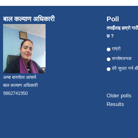
बाल कल्याण अधिकारी
Poll
तपाइँलाइ हाम्राे गा
छ ?
Choices
राम्राे
सन्ताेषजनक
धेरै सुधार गर्न ब
अम्बा बास्तोला आचार्य
बाल कल्याण अधिकारी
9862741950
Older polls
Results