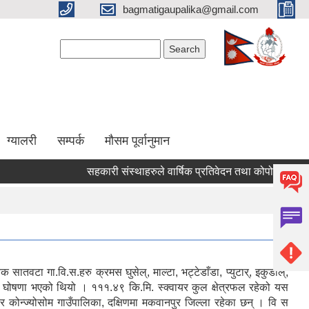
bagmatigaupalika@gmail.com
Search form
Search
ग्यालरी
सम्पर्क
मौसम पूर्वानुमान
सहकारी संस्थाहरुले वार्षिक प्रतिवेदन तथा कोपोमिस प्रणालीम
ातवटा गा.वि.स.हरु क्रमस घुसेल्, माल्टा, भट्टेडाँडा, प्युटार्, इकुडोल्,
ा घोषणा भएको थियो । १११.४९ कि.मि. स्क्वायर कुल क्षेत्रफल रहेको यस
 र कोन्ज्योसोम गाउँपालिका, दक्षिणमा मकवानपुर जिल्ला रहेका छन् । वि स