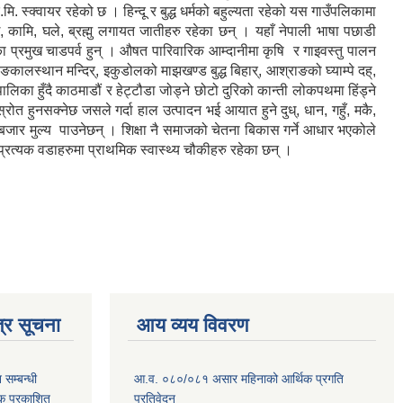
क्वायर रहेको छ । हिन्दू र बुद्ध धर्मको बहुल्यता रहेको यस गाउँपलिकामा
 कामि, घले, ब्रह्मु लगायत जातीहरु रहेका छन् । यहाँ नेपाली भाषा पछाडी
यहाँका प्रमुख चाडपर्व हुन् । औषत पारिवारिक आम्दानीमा कृषि र गाइवस्तु पालन
महाङकालस्थान मन्दिर्, इकुडोलको माझखण्ड बुद्ध बिहार्, आश्राङको घ्याम्पे दह्,
लिका हुँदै काठमाडौं र हेट्टौडा जोड्ने छोटो दुरिको कान्ती लोकपथमा हिंड्ने
त हुनसक्नेछ जसले गर्दा हाल उत्पादन भई आयात हुने दुध्, धान, गहुँ, मकै,
त बजार मुल्य पाउनेछन् । शिक्षा नै समाजको चेतना बिकास गर्ने आधार भएकोले
रत्यक वडाहरुमा प्राथमिक स्वास्थ्य चौकीहरु रहेका छन् ।
्र सूचना
आय व्यय विवरण
सम्बन्धी
आ.व. ०८०/०८१ असार महिनाको आर्थिक प्रगति
टक प्रकाशित
प्रतिवेदन