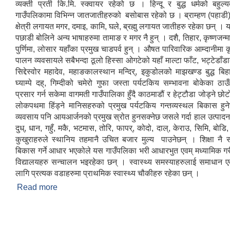
व्यक्ती प्रती कि.मि. स्क्वायर रहेको छ । हिन्दू र बुद्ध धर्मको बहुल
गाउँपलिकामा विभिन्न जातजातीहरुको बसोबास रहेको छ । ब्राम्हण (पहाडी)
क्षेत्री लगायत मगर, दमाइ, कामि, घले, ब्रह्मु लगायत जातीहरु रहेका छन् । य
पछाडी बोलिने अन्य भाषाहरुमा तामाङ र मगर नै हुन् । दशै, तिहार, कृष्णजन्माष्
पुर्णिमा, लोसार यहाँका प्रमुख चाडपर्व हुन् । औषत पारिवारिक आम्दानीमा क
पालन व्यवसायले सबैभन्दा ठूलो हिस्सा ओगटेको यहाँ माल्टा फाँट, भट्टेडाँडाक
सिद्देस्वोर महादेव, महाङकालस्थान मन्दिर्, इकुडोलको माझखण्ड बुद्ध बि
घ्याम्पे दह्, गिम्दीको चमेरो गुफा जस्ता पर्यटकिय सम्भावना बोकेका ठाउ
प्रसार गर्न सकेमा वागमती गाउँपालिका हुँदै काठमाडौं र हेट्टौडा जोड्ने छोट
लोकपथमा हिंड्ने मानिसहरुको प्रमुख पर्यटकिय गन्तव्यस्थल बिकास हुन
व्यवसाय पनि आयआर्जनको प्रमुख स्रोत हुनसक्नेछ जसले गर्दा हाल उत्पाद
दुध्, धान, गहुँ, मकै, भटमास, तोरि, फापर्, कोदो, दाल्, केराउ, सिमि, बोडि, 
कुखुराहरुले स्थानिय तहमानै उचित बजार मुल्य पाउनेछन् । शिक्षा नै
बिकास गर्ने आधार भएकोले यस गाउँपलिका भरी आधारभुत एवम् मध्यामिक ग
विद्यालयहरु सन्चालन भइरहेका छन् । स्वास्थ्य समस्याहरुलाई समाधान 
लागि प्रत्यक वडाहरुमा प्राथमिक स्वास्थ्य चौकीहरु रहेका छन् ।
Read more
about वागमती गाउँपालिकाको परिचय