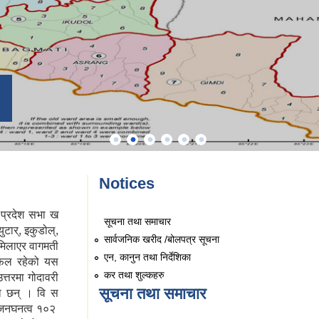
Notices
 प्रदेश सभा ख
सूचना तथा समाचार
ुटार्, इकुडोल्,
सार्वजनिक खरीद /बोलपत्र सूचना
मिलाएर वागमती
एन, कानुन तथा निर्देशिका
्रफल रहेको यस
कर तथा शुल्कहरु
त्तरमा गोदावरी
सूचना तथा समाचार
का छन् । वि स
 जनघनत्व १०२