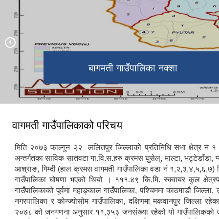
बागमती गाउँपालिका वडा ३ काे तीनपानेमा
बागमती गाउँपालिका कार्यालय भवन
बागमती गाउँपालिका नक्शा
सातकन्या ताेरी बारी
प्राकृतिक झरना
रहेकाे राडर ।
जिवन
वागमती गाउँपालिकाको परिचय
मिति २०७३ फाल्गुन २२ ललितपुर जिल्लाको प्रतिनिधि सभा क्षेत्र नं १
अन्तर्गतका साविक सातवटा गा.वि.स.हरु क्रमस घुसेल्, माल्टा, भट्टेडाँडा, प्य
आश्राङ, गिम्दी (हाल क्रमस वागमती गाउँपालिका वडा नं १,२,३,४,५,६,७) 
गाउँपालिका घोषणा भएको थियो । १११.४९ कि.मि. स्क्वायर कुल क्षेत
गाउँपालिकाको पूर्वमा महाङ्काल गाउँपालिका, पश्चिममा काठमाडौं जिल्ला, उ
नगरपालिका र कोन्ज्योसोम गाउँपालिका, दक्षिणमा मकवानपुर जिल्ला रहे
२०७८ को जनगणना अनुसार ११,३५३ जनसंख्या रहेको यो गाउँपालिकको