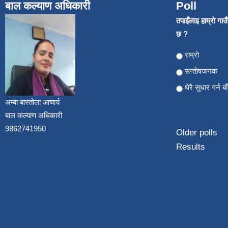
बाल कल्याण अधिकारी
Poll
तपाइँलाइ हाम्राे गा
छ ?
Choices
राम्राे
सन्ताेषजनक
धेरै सुधार गर्न ब
अम्बा बास्तोला आचार्य
बाल कल्याण अधिकारी
9862741950
Older polls
Results