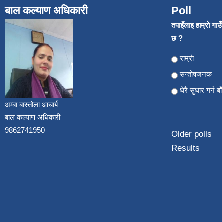
बाल कल्याण अधिकारी
Poll
तपाइँलाइ हाम्राे गा
छ ?
Choices
राम्राे
सन्ताेषजनक
धेरै सुधार गर्न ब
अम्बा बास्तोला आचार्य
बाल कल्याण अधिकारी
9862741950
Older polls
Results