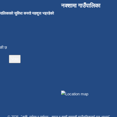
नक्शामा गाउँपालिका
उँपालिकाकाे सुविधा कस्ताे महशुस भइरहेकाे
ाँकी छ
© 2026
"कृषि, पर्यटन र पूर्वाधार : समृद्ध र सुखी बागमती गाउँपालिकाको मूल आधार"