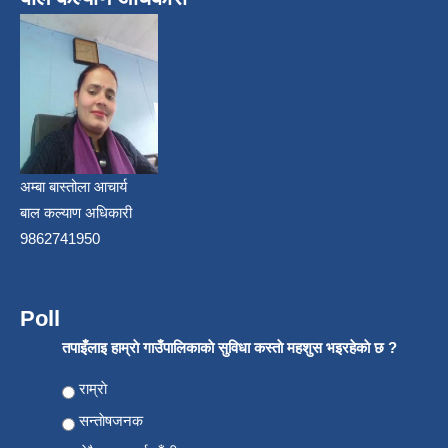
अम्बा बास्तोला आचार्य
बाल कल्याण अधिकारी
9862741950
Poll
तपाइँलाइ हाम्राे गाउँपालिकाकाे सुविधा कस्ताे महशुस भइरहेकाे छ ?
Choices
राम्राे
सन्ताेषजनक