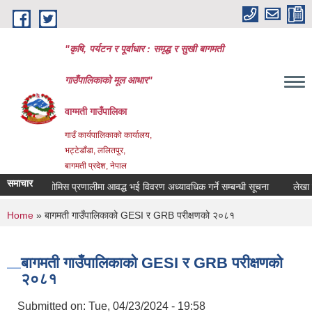
Skip to main content
"कृषि, पर्यटन र पूर्वाधार : समृद्ध र सुखी बागमती
गाउँपालिकाको मूल आधार"
वाग्मती गाउँपालिका
गाउँ कार्यपालिकाको कार्यालय,
भट्टेडाँडा, ललितपुर,
बागमती प्रदेश, नेपाल
समाचार
 तथा कोपोमिस प्रणालीमा आवद्ध भई विवरण अध्यावधिक गर्ने सम्बन्धी सूचना
लेखा परीक्षण
You are here
Home
» बागमती गाउँपालिकाको GESI र GRB परीक्षणको २०८१
बागमती गाउँपालिकाको GESI र GRB परीक्षणको
२०८१
Submitted on:
Tue, 04/23/2024 - 19:58