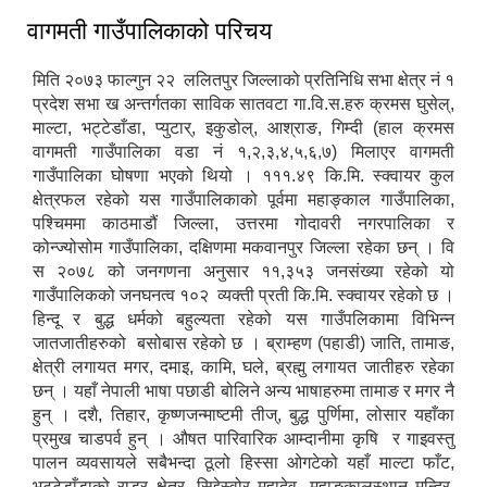
वागमती गाउँपालिकाको परिचय
मिति २०७३ फाल्गुन २२ ललितपुर जिल्लाको प्रतिनिधि सभा क्षेत्र नं १
प्रदेश सभा ख अन्तर्गतका साविक सातवटा गा.वि.स.हरु क्रमस घुसेल्,
माल्टा, भट्टेडाँडा, प्युटार्, इकुडोल्, आश्राङ, गिम्दी (हाल क्रमस
वागमती गाउँपालिका वडा नं १,२,३,४,५,६,७) मिलाएर वागमती
गाउँपालिका घोषणा भएको थियो । १११.४९ कि.मि. स्क्वायर कुल
क्षेत्रफल रहेको यस गाउँपालिकाको पूर्वमा महाङ्काल गाउँपालिका,
पश्चिममा काठमाडौं जिल्ला, उत्तरमा गोदावरी नगरपालिका र
कोन्ज्योसोम गाउँपालिका, दक्षिणमा मकवानपुर जिल्ला रहेका छन् । वि
स २०७८ को जनगणना अनुसार ११,३५३ जनसंख्या रहेको यो
गाउँपालिकको जनघनत्व १०२ व्यक्ती प्रती कि.मि. स्क्वायर रहेको छ ।
हिन्दू र बुद्ध धर्मको बहुल्यता रहेको यस गाउँपलिकामा विभिन्न
जातजातीहरुको बसोबास रहेको छ । ब्राम्हण (पहाडी) जाति, तामाङ,
क्षेत्री लगायत मगर, दमाइ, कामि, घले, ब्रह्मु लगायत जातीहरु रहेका
छन् । यहाँ नेपाली भाषा पछाडी बोलिने अन्य भाषाहरुमा तामाङ र मगर नै
हुन् । दशै, तिहार, कृष्णजन्माष्टमी तीज्, बुद्ध पुर्णिमा, लोसार यहाँका
प्रमुख चाडपर्व हुन् । औषत पारिवारिक आम्दानीमा कृषि र गाइवस्तु
पालन व्यवसायले सबैभन्दा ठूलो हिस्सा ओगटेको यहाँ माल्टा फाँट,
भट्टेडाँडाको राडर क्षेत्र, सिद्देस्वोर महादेव, महाङकालस्थान मन्दिर्,