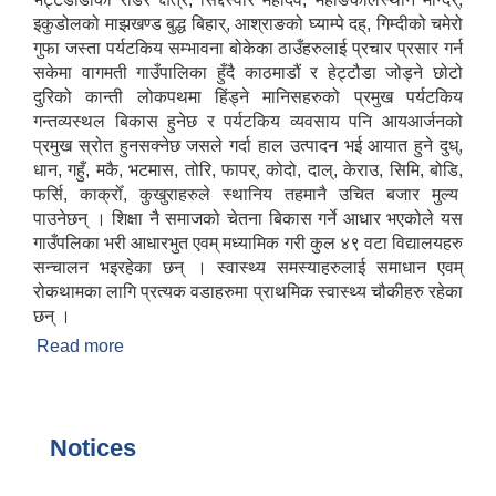
इकुडोलको माझखण्ड बुद्ध बिहार्, आश्राङको घ्याम्पे दह्, गिम्दीको चमेरो
गुफा जस्ता पर्यटकिय सम्भावना बोकेका ठाउँहरुलाई प्रचार प्रसार गर्न
स्थानीय तहको वडा बाट हुने सिफारिस तथा प्रमाणीकरण विधि सम्बन्धी हाते पुस्तिका
सकेमा वागमती गाउँपालिका हुँदै काठमाडौं र हेट्टौडा जोड्ने छोटो
दुरिको कान्ती लोकपथमा हिंड्ने मानिसहरुको प्रमुख पर्यटकिय
गन्तव्यस्थल बिकास हुनेछ र पर्यटकिय व्यवसाय पनि आयआर्जनको
प्रमुख स्रोत हुनसक्नेछ जसले गर्दा हाल उत्पादन भई आयात हुने दुध्,
धान, गहुँ, मकै, भटमास, तोरि, फापर्, कोदो, दाल्, केराउ, सिमि, बोडि,
फर्सि, काक्रोँ, कुखुराहरुले स्थानिय तहमानै उचित बजार मुल्य
पाउनेछन् । शिक्षा नै समाजको चेतना बिकास गर्ने आधार भएकोले यस
गाउँपलिका भरी आधारभुत एवम् मध्यामिक गरी कुल ४९ वटा विद्यालयहरु
सन्चालन भइरहेका छन् । स्वास्थ्य समस्याहरुलाई समाधान एवम्
रोकथामका लागि प्रत्यक वडाहरुमा प्राथमिक स्वास्थ्य चौकीहरु रहेका
छन् ।
Read more
about वागमती गाउँपालिकाको परिचय
Notices