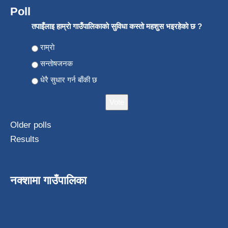
Poll
तपाइँलाइ हाम्राे गाउँपालिकाकाे सुविधा कस्ताे महशुस भइरहेकाे छ ?
Choices
राम्राे
सन्ताेषजनक
धेरै सुधार गर्न बाँकी छ
Older polls
Results
नक्शामा गाउँपालिका