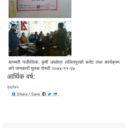
स्थानीय तहको वडा बाट हुने सिफारिस तथा प्रमाणीकरण विधि सम्बन्धी हाते पुस्तिका
बागमती गाउँपलिक, कृषी उपक्षेत्र ललितपुरको बजेट तथा कार्यक्रम
बारे जानकारी मुलक गोस्ठी २०७४-११-२७
आर्थिक वर्ष:
७४/७५