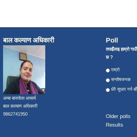
बाल कल्याण अधिकारी
Poll
तपाइँलाइ हाम्राे गा
छ ?
Choices
राम्राे
सन्ताेषजनक
धेरै सुधार गर्न ब
अम्बा बास्तोला आचार्य
बाल कल्याण अधिकारी
9862741950
Older polls
Results