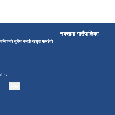
नक्शामा गाउँपालिका
उँपालिकाकाे सुविधा कस्ताे महशुस भइरहेकाे
ाँकी छ