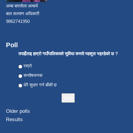
अम्बा बास्तोला आचार्य
बाल कल्याण अधिकारी
9862741950
Poll
तपाइँलाइ हाम्राे गाउँपालिकाकाे सुविधा कस्ताे महशुस भइरहेकाे छ ?
Choices
राम्राे
सन्ताेषजनक
धेरै सुधार गर्न बाँकी छ
Older polls
Results