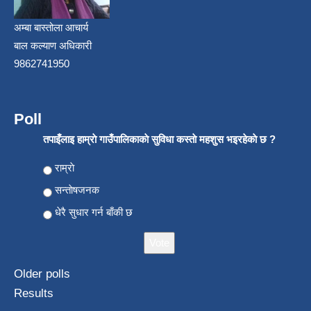
अम्बा बास्तोला आचार्य
बाल कल्याण अधिकारी
9862741950
Poll
तपाइँलाइ हाम्राे गाउँपालिकाकाे सुविधा कस्ताे महशुस भइरहेकाे छ ?
Choices
राम्राे
सन्ताेषजनक
धेरै सुधार गर्न बाँकी छ
Older polls
Results